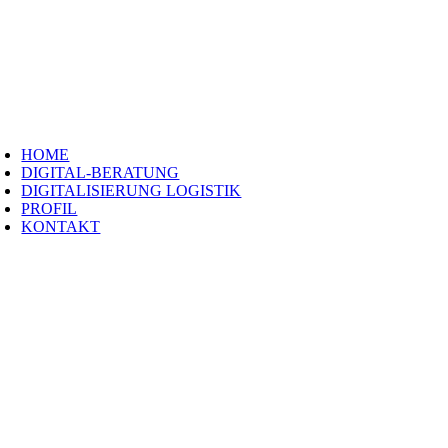
Zum
Inhalt
springen
oggle
avigation
HOME
DIGITAL-BERATUNG
DIGITALISIERUNG LOGISTIK
PROFIL
KONTAKT