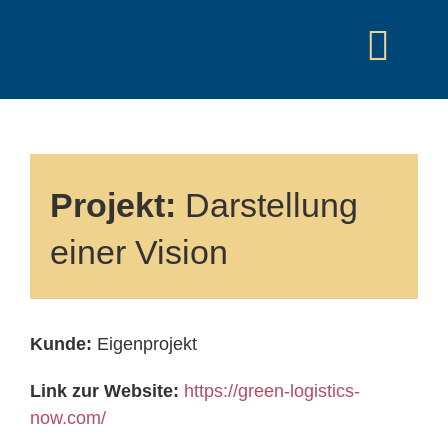
Zum
Inhalt
Togg
springen
Navi
HOME
DIGITAL-BERATUNG
Projekt:
Darstellung
DIGITALISIERUNG LOGISTIK
einer Vision
PROFIL
KONTAKT
Kunde:
Eigenprojekt
Link zur Website:
https://green-logistics-
now.com/