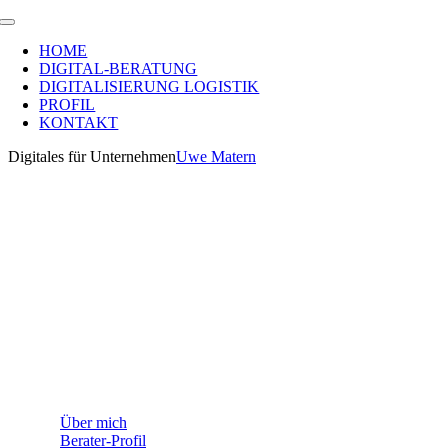
Zum
Toggle
Inhalt
Navigation
HOME
springen
DIGITAL-BERATUNG
DIGITALISIERUNG LOGISTIK
PROFIL
KONTAKT
Digitales für Unternehmen
Uwe Matern
WEITERE INFORMATIONEN
Über mich
Berater-Profil