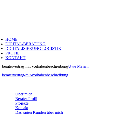
Zum
Inhalt
springen
oggle
avigation
HOME
DIGITAL-BERATUNG
DIGITALISIERUNG LOGISTIK
PROFIL
KONTAKT
beratervertrag-mit-vorhabenbeschreibung
Uwe Matern
beratervertrag-mit-vorhabenbeschreibung
WEITERE INFORMATIONEN
Über mich
Berater-Profil
Projekte
Kontakt
Das sagen Kunden über mich