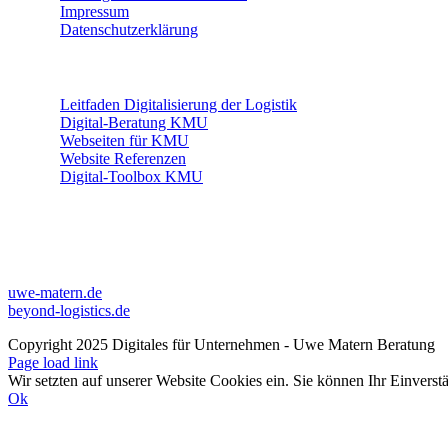
Impressum
Datenschutzerklärung
THEMEN
Leitfaden Digitalisierung der Logistik
Digital-Beratung KMU
Webseiten für KMU
Website Referenzen
Digital-Toolbox KMU
WEITERE PROFILE
LINKS
uwe-matern.de
beyond-logistics.de
Copyright 2025 Digitales für Unternehmen - Uwe Matern Beratung
Page load link
Wir setzten auf unserer Website Cookies ein. Sie können Ihr Einverst
Ok
Nach
oben