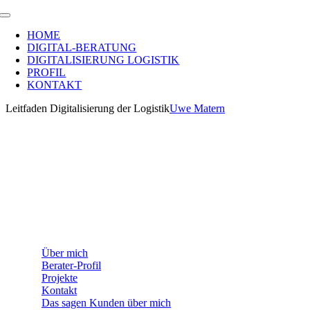
Zum
Toggle
Inhalt
Navigation
HOME
springen
DIGITAL-BERATUNG
DIGITALISIERUNG LOGISTIK
PROFIL
KONTAKT
Leitfaden Digitalisierung der Logistik
Uwe Matern
WEITERE INFORMATIONEN
Über mich
Berater-Profil
Projekte
Kontakt
Das sagen Kunden über mich