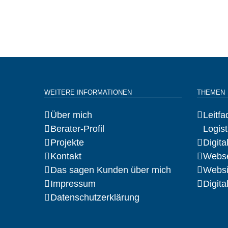
WEITERE INFORMATIONEN
THEMEN
Über mich
Leitfa
Berater-Profil
Logist
Projekte
Digit
Kontakt
Webse
Das sagen Kunden über mich
Websi
Impressum
Digit
Datenschutzerklärung