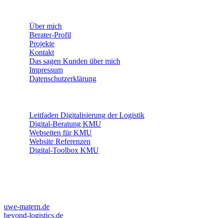
WEITERE INFORMATIONEN
Über mich
Berater-Profil
Projekte
Kontakt
Das sagen Kunden über mich
Impressum
Datenschutzerklärung
THEMEN
Leitfaden Digitalisierung der Logistik
Digital-Beratung KMU
Webseiten für KMU
Website Referenzen
Digital-Toolbox KMU
WEITERE PROFILE
LINKS
uwe-matern.de
beyond-logistics.de