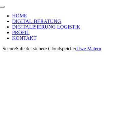
Zum
Toggle
Inhalt
Navigation
HOME
springen
DIGITAL-BERATUNG
DIGITALISIERUNG LOGISTIK
PROFIL
KONTAKT
SecureSafe der sichere Cloudspeicher
Uwe Matern